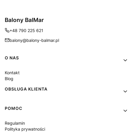
Balony BalMar
+48 790 225 621
balony@balony-balmar.pl
Linki w stopce
O NAS
Kontakt
Blog
OBSŁUGA KLIENTA
POMOC
Regulamin
Polityka prywatności