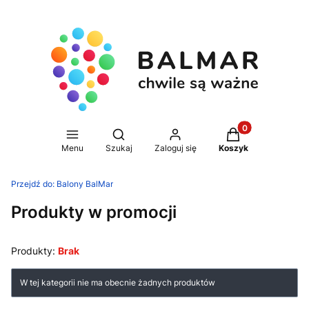
Produkty w koszy
Otwórz wyszukiwarkę
Menu
Szukaj
Zaloguj się
Koszyk
Przejdź do:
Balony BalMar
Produkty w promocji
Produkty:
Brak
Lista produktów
W tej kategorii nie ma obecnie żadnych produktów