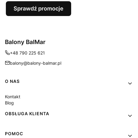
Sprawdź promocje
Balony BalMar
+48 790 225 621
balony@balony-balmar.pl
Linki w stopce
O NAS
Kontakt
Blog
OBSŁUGA KLIENTA
POMOC