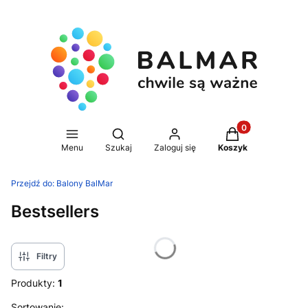
Produkty w koszy
Otwórz wyszukiwarkę
Menu
Szukaj
Zaloguj się
Koszyk
Przejdź do:
Balony BalMar
Bestsellers
Filtry
Produkty:
1
Sortowanie: