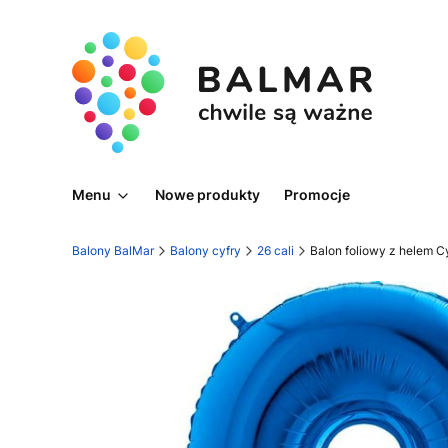
Menu
Nowe produkty
Promocje
Balony BalMar
Balony cyfry
26 cali
Balon foliowy z helem Cyf