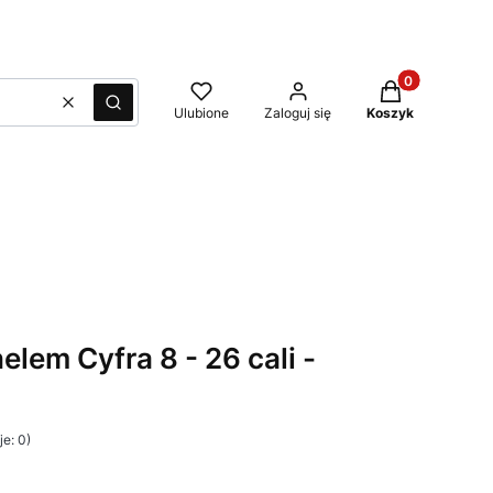
Produkty w kos
Wyczyść
Szukaj
Ulubione
Zaloguj się
Koszyk
elem Cyfra 8 - 26 cali -
e: 0)