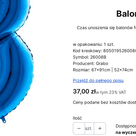
Balo
Czas unoszenia się balonów fo
w opakowaniu: 1 szt.
Kod kreskowy: 805019526008
Symbol: 26008B
Producent: Grabo
Rozmiar: 67x91cm | 52x74cm
Przejdź do pełnego opisu
Cena
37,00 zł
w tym 23% VAT
w tym
23%
VAT
Ceny podane bez kosztów dos
Ilość
Dostępno
szt.
na wycze