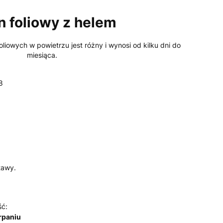
n foliowy z helem
liowych w powietrzu jest różny i wynosi od kilku dni do
miesiąca.
8
tawy.
ść:
rpaniu