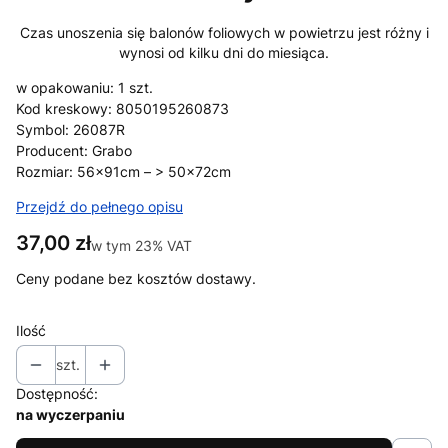
Czas unoszenia się balonów foliowych w powietrzu jest różny i
wynosi od kilku dni do miesiąca.
w opakowaniu: 1 szt.
Kod kreskowy: 8050195260873
Symbol: 26087R
Producent: Grabo
Rozmiar: 56x91cm – > 50x72cm
Przejdź do pełnego opisu
Cena
37,00 zł
w tym 23% VAT
w tym
23%
VAT
Ceny podane bez kosztów dostawy.
Ilość
szt.
Dostępność:
na wyczerpaniu