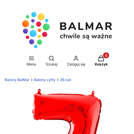
Produkty w koszy
Otwórz wyszukiwarkę
Menu
Szukaj
Zaloguj się
Koszyk
Balony BalMar
Balony cyfry
26 cali