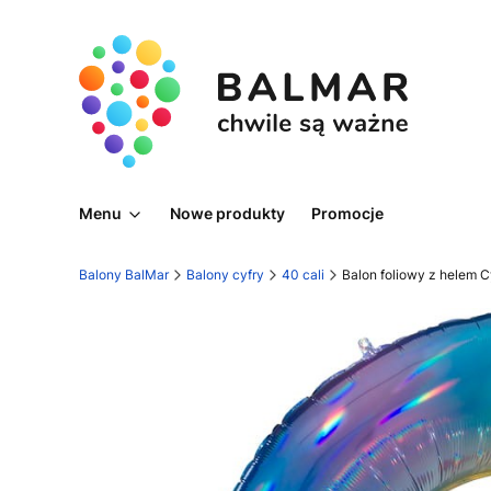
Menu
Nowe produkty
Promocje
Balony BalMar
Balony cyfry
40 cali
Balon foliowy z helem Cy