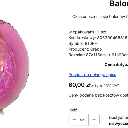
Balo
Czas unoszenia się balonów fo
w opakowaniu: 1 szt.
Kod kreskowy: 805390466816
Symbol: 816RH
Producent: Grabo
Rozmiar: 87x115cm -> 61x93c
Cena dotycz
Przejdź do pełnego opisu
Cena
60,00 zł
w tym 23% VAT
w tym
23%
VAT
Ceny podane bez kosztów dos
Ilość
Dostępno
szt.
na wycze