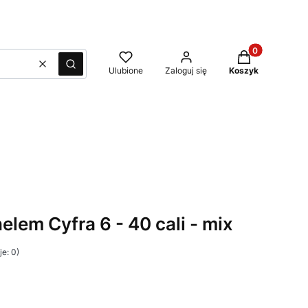
Produkty w kos
Wyczyść
Szukaj
Ulubione
Zaloguj się
Koszyk
elem Cyfra 6 - 40 cali - mix
e: 0)