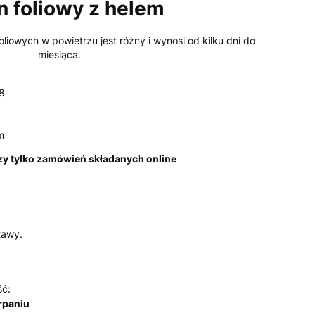
n foliowy z helem
liowych w powietrzu jest różny i wynosi od kilku dni do
miesiąca.
8
m
y tylko zamówień składanych online
tawy.
ść:
rpaniu