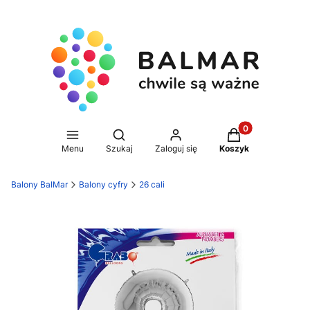
Produkty w koszy
Otwórz wyszukiwarkę
Menu
Szukaj
Zaloguj się
Koszyk
Balony BalMar
Balony cyfry
26 cali