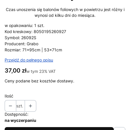
Czas unoszenia się balonów foliowych w powietrzu jest różny i
wynosi od kilku dni do miesiąca.
w opakowaniu: 1 szt.
Kod kreskowy: 8050195260927
Symbol: 26092S
Producent: Grabo
Rozmiar: 71x95cm | 53x71cm
Przejdź do pełnego opisu
Cena
37,00 zł
w tym 23% VAT
w tym
23%
VAT
Ceny podane bez kosztów dostawy.
Ilość
szt.
Dostępność:
na wyczerpaniu