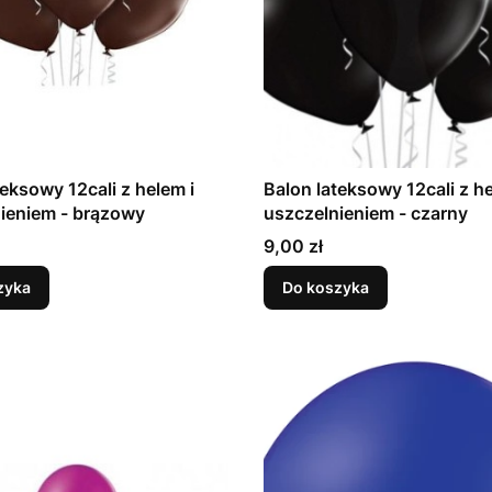
teksowy 12cali z helem i
Balon lateksowy 12cali z he
uszczelnieniem - brązowy
uszczelnieniem - czarny
Cena
9,00 zł
zyka
Do koszyka