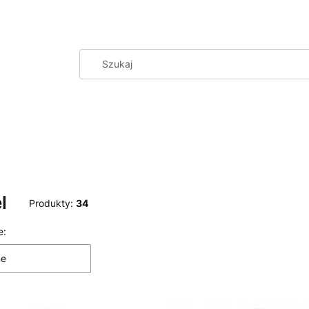
l
Produkty:
34
 produktów
e:
ne