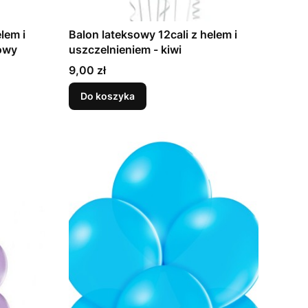
lem i
Balon lateksowy 12cali z helem i
oróżowy
uszczelnieniem - kiwi
Cena
9,00 zł
Do koszyka