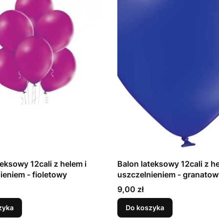
teksowy 12cali z helem i
Balon lateksowy 12cali z he
uszczelnieniem - fioletowy
uszczelnieniem - granat
Cena
9,00 zł
zyka
Do koszyka