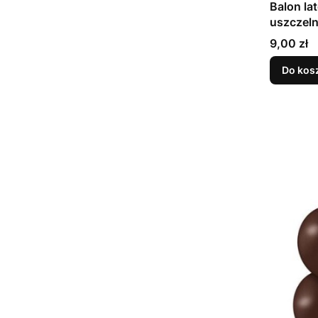
Balon la
Cena
9,00 zł
Do kos