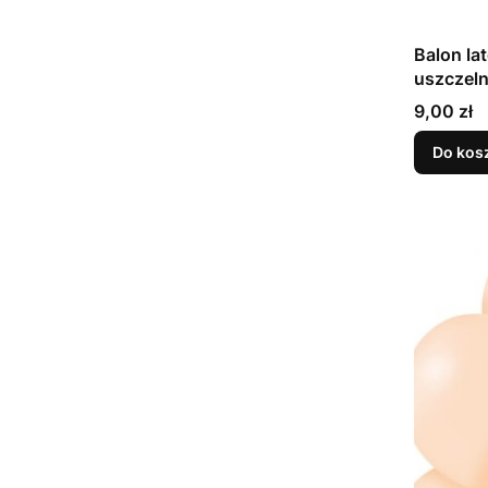
Balon la
Cena
9,00 zł
Do kos