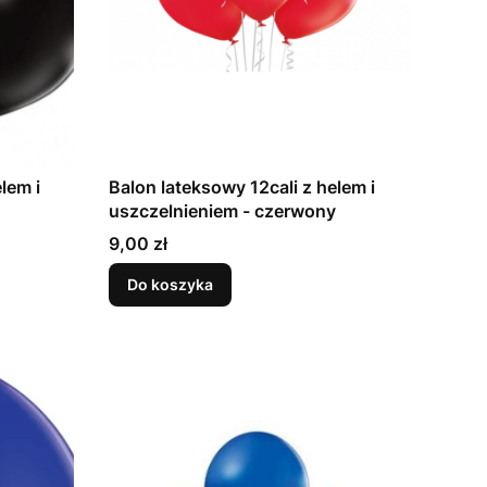
lem i
Balon lateksowy 12cali z helem i
uszczelnieniem - czerwony
Cena
9,00 zł
Do koszyka