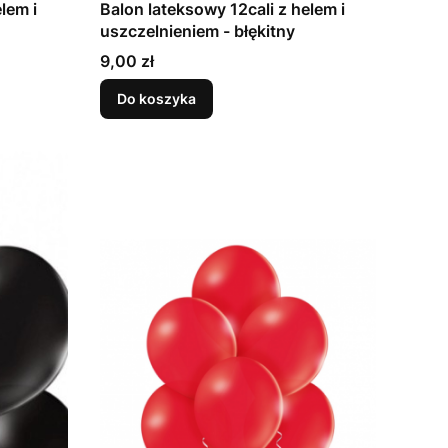
lem i
Balon lateksowy 12cali z helem i
uszczelnieniem - błękitny
Cena
9,00 zł
Do koszyka