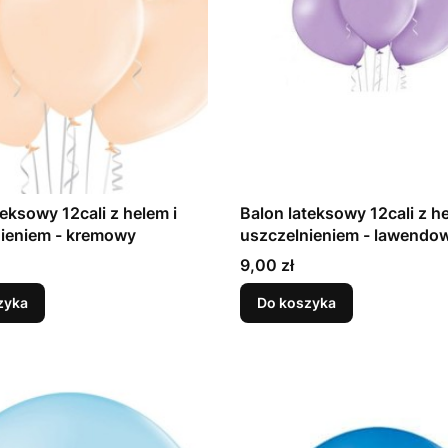
teksowy 12cali z helem i
Balon lateksowy 12cali z he
uszczelnieniem - kremowy
uszczelnieniem - lawen
Cena
9,00 zł
zyka
Do koszyka