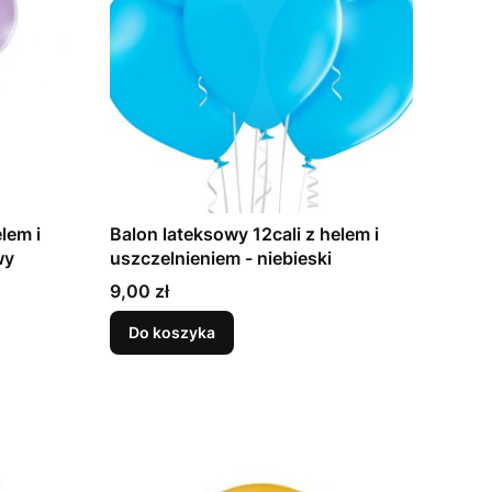
lem i
Balon lateksowy 12cali z helem i
dowy
uszczelnieniem - niebieski
Cena
9,00 zł
Do koszyka