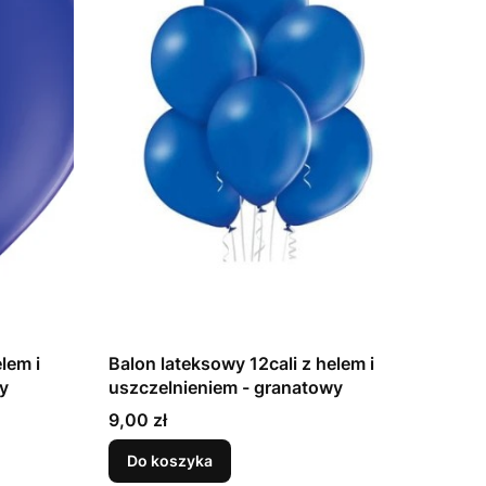
lem i
Balon lateksowy 12cali z helem i
owy
uszczelnieniem - granatowy
Cena
9,00 zł
Do koszyka