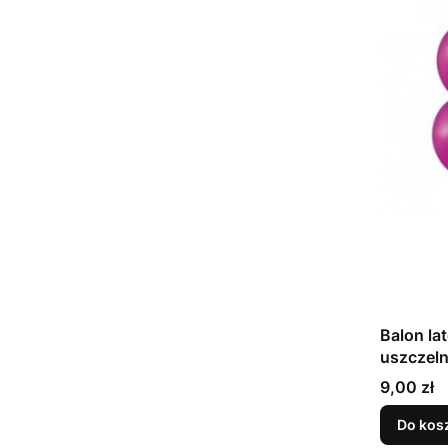
Balon la
Cena
9,00 zł
Do kos