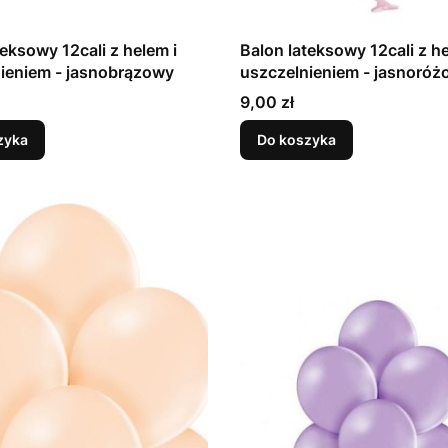
teksowy 12cali z helem i
Balon lateksowy 12cali z he
uszczelnieniem - jasnobrązowy
uszczelnieniem - jasn
Cena
9,00 zł
zyka
Do koszyka