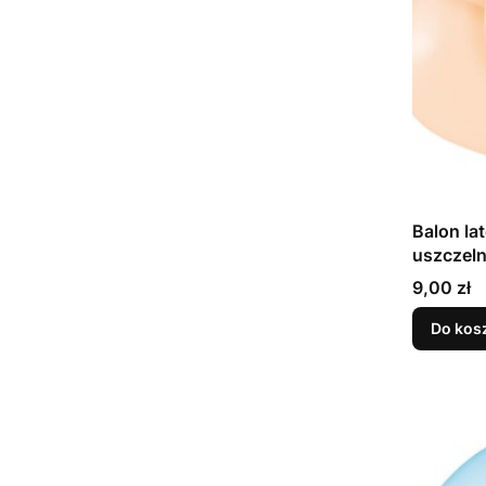
Balon la
Cena
9,00 zł
Do kos