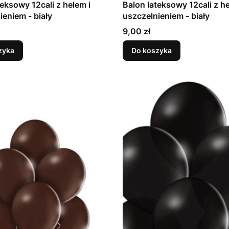
teksowy 12cali z helem i
Balon lateksowy 12cali z he
uszczelnieniem - biały
uszczelnieniem - biały
Cena
9,00 zł
zyka
Do koszyka