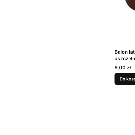
Balon la
Cena
9,00 zł
Do kos