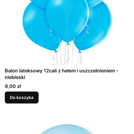
Balon lateksowy 12cali z helem i uszczelnieniem -
niebieski
Cena
9,00 zł
Do koszyka