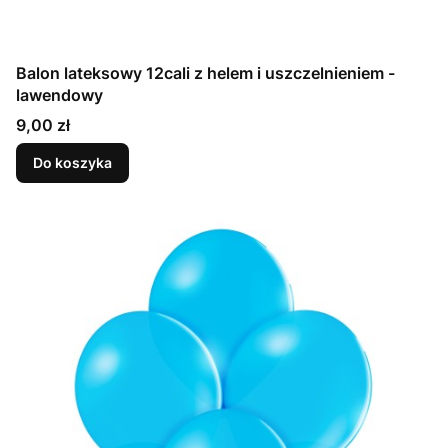
Balon lateksowy 12cali z helem i uszczelnieniem -
lawendowy
Cena
9,00 zł
Do koszyka