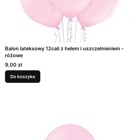
Balon lateksowy 12cali z helem i uszczelnieniem -
różowe
Cena
9,00 zł
Do koszyka