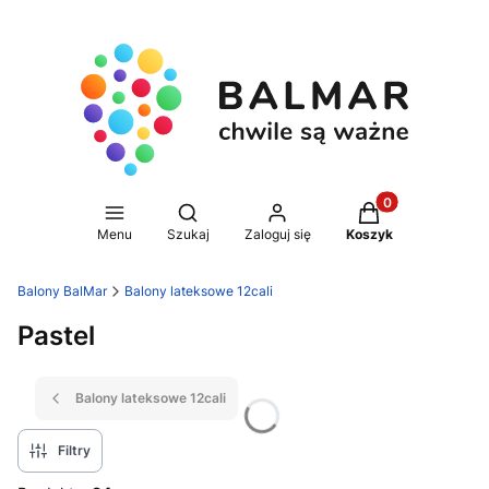
Produkty w koszy
Otwórz wyszukiwarkę
Menu
Szukaj
Zaloguj się
Koszyk
Balony BalMar
Balony lateksowe 12cali
Pastel
Balony lateksowe 12cali
Filtry