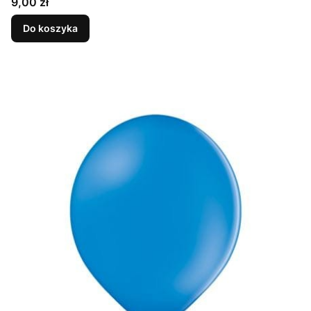
Cena
9,00 zł
Do koszyka