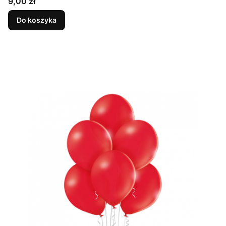
Cena
9,00 zł
Do koszyka