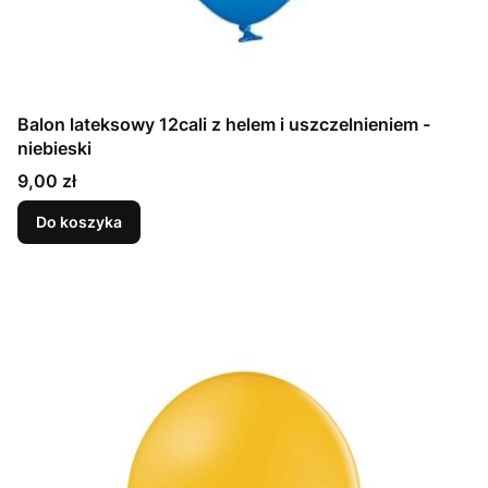
Balon lateksowy 12cali z helem i uszczelnieniem -
niebieski
Cena
9,00 zł
Do koszyka