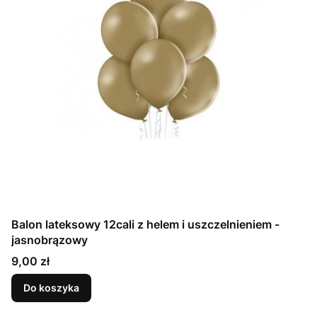
Balon lateksowy 12cali z helem i uszczelnieniem -
jasnobrązowy
Cena
9,00 zł
Do koszyka