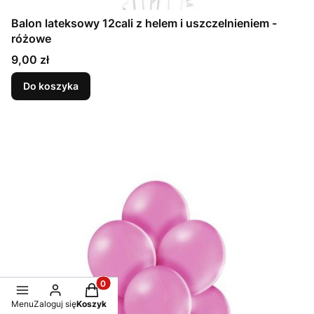
Balon lateksowy 12cali z helem i uszczelnieniem -
różowe
Cena
9,00 zł
Do koszyka
Produkty w koszyku: 0. Zobacz szczegóły
Menu
Zaloguj się
Koszyk