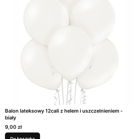
Balon lateksowy 12cali z helem i uszczelnieniem -
biały
Cena
9,00 zł
Do koszyka