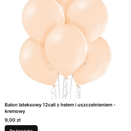
Balon lateksowy 12cali z helem i uszczelnieniem -
kremowy
Cena
9,00 zł
Do koszyka