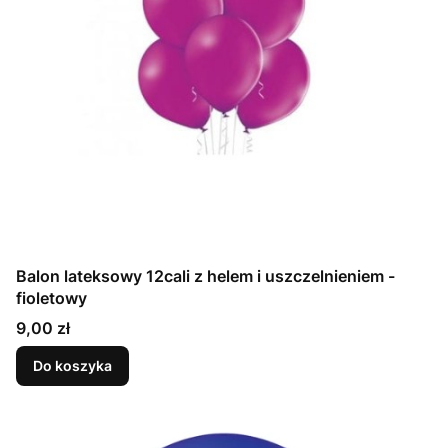
Balon lateksowy 12cali z helem i uszczelnieniem -
fioletowy
Cena
9,00 zł
Do koszyka