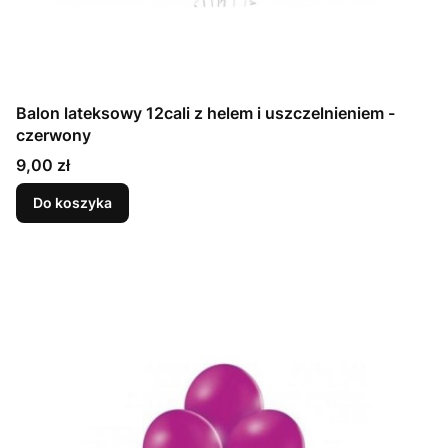
Balon lateksowy 12cali z helem i uszczelnieniem -
czerwony
Cena
9,00 zł
Do koszyka