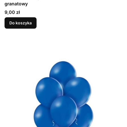
granatowy
Cena
9,00 zł
Do koszyka