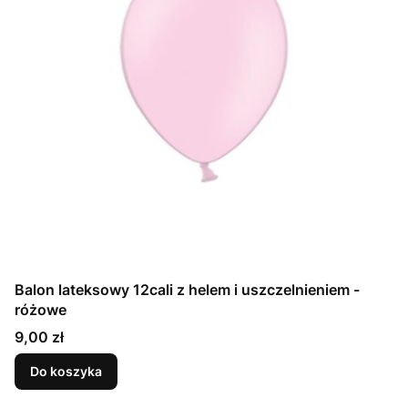
Balon lateksowy 12cali z helem i uszczelnieniem -
różowe
Cena
9,00 zł
Do koszyka