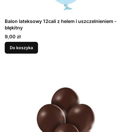
Balon lateksowy 12cali z helem i uszczelnieniem -
błękitny
Cena
9,00 zł
Do koszyka