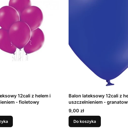
teksowy 12cali z helem i
Balon lateksowy 12cali z he
uszczelnieniem - fioletowy
uszczelnieniem - granat
Cena
9,00 zł
zyka
Do koszyka