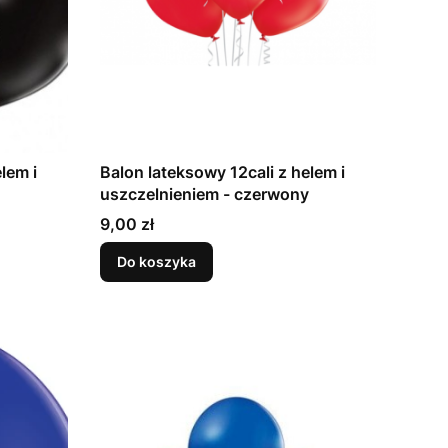
lem i
Balon lateksowy 12cali z helem i
uszczelnieniem - czerwony
Cena
9,00 zł
Do koszyka