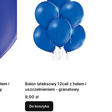
lem i
Balon lateksowy 12cali z helem i
owy
uszczelnieniem - granatowy
Cena
9,00 zł
Do koszyka