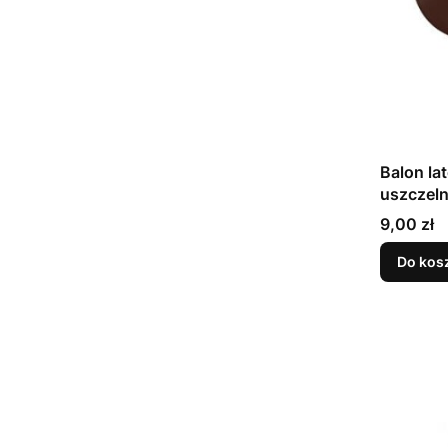
Balon la
Cena
9,00 zł
Do kos