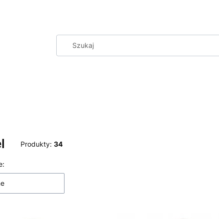
l
Produkty:
34
 produktów
e:
ne