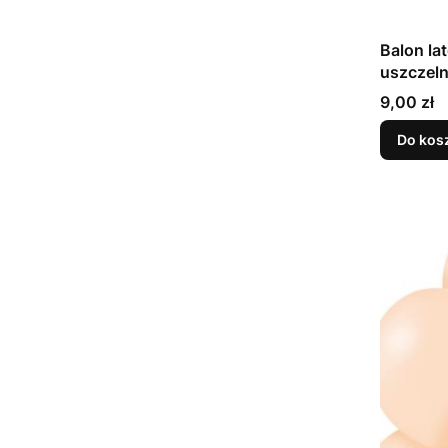
Balon la
Cena
9,00 zł
Do kos