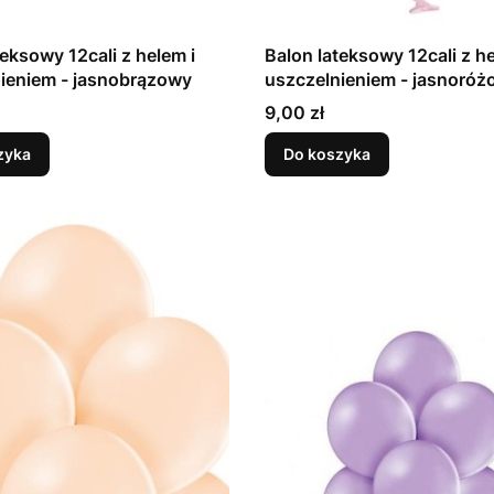
teksowy 12cali z helem i
Balon lateksowy 12cali z he
uszczelnieniem - jasnobrązowy
uszczelnieniem - jasn
Cena
9,00 zł
zyka
Do koszyka