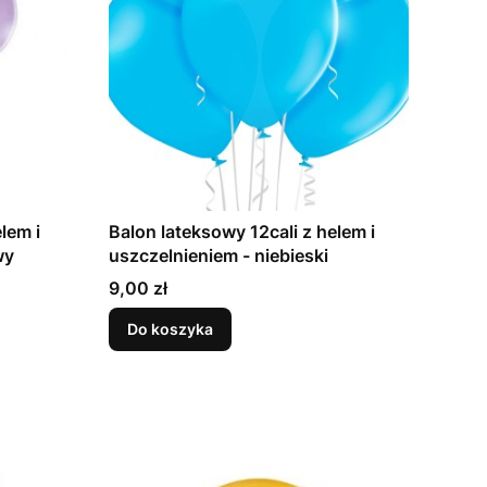
lem i
Balon lateksowy 12cali z helem i
dowy
uszczelnieniem - niebieski
Cena
9,00 zł
Do koszyka