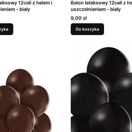
teksowy 12cali z helem i
Balon lateksowy 12cali z he
uszczelnieniem - biały
uszczelnieniem - biały
Cena
9,00 zł
zyka
Do koszyka