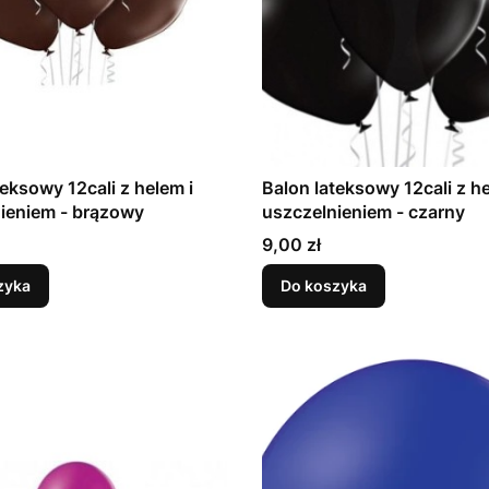
teksowy 12cali z helem i
Balon lateksowy 12cali z he
uszczelnieniem - brązowy
uszczelnieniem - czarny
Cena
9,00 zł
zyka
Do koszyka