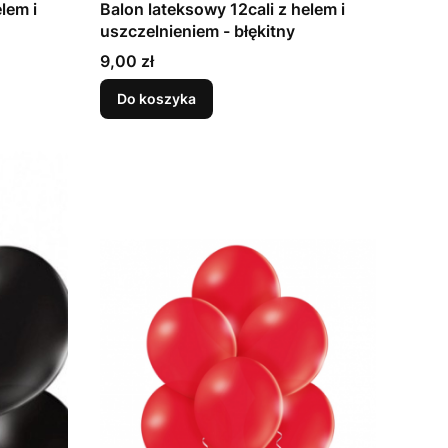
lem i
Balon lateksowy 12cali z helem i
uszczelnieniem - błękitny
Cena
9,00 zł
Do koszyka