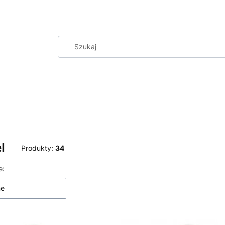
l
Produkty:
34
 produktów
e:
ne