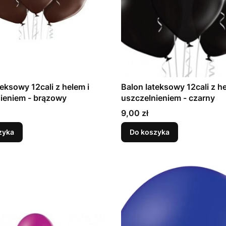
teksowy 12cali z helem i
Balon lateksowy 12cali z he
uszczelnieniem - brązowy
uszczelnieniem - czarny
Cena
9,00 zł
zyka
Do koszyka