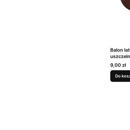
Balon la
Cena
9,00 zł
Do kos