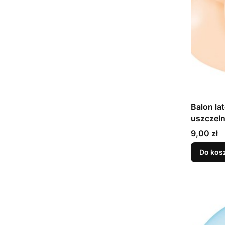
Balon la
Cena
9,00 zł
Do kos