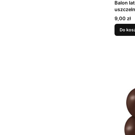
Balon la
Cena
9,00 zł
Do kos