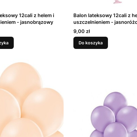
teksowy 12cali z helem i
Balon lateksowy 12cali z he
uszczelnieniem - jasnobrązowy
uszczelnieniem - jasn
Cena
9,00 zł
zyka
Do koszyka