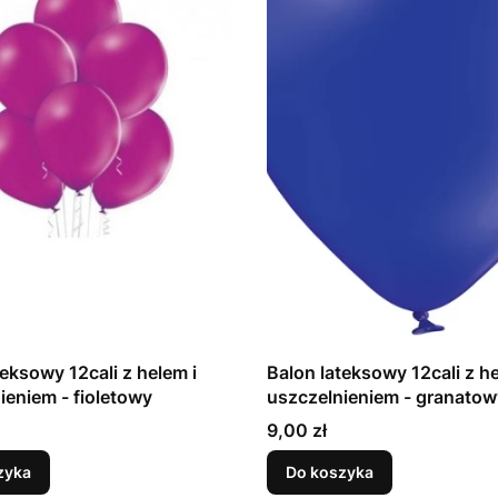
teksowy 12cali z helem i
Balon lateksowy 12cali z he
uszczelnieniem - fioletowy
uszczelnieniem - granat
Cena
9,00 zł
zyka
Do koszyka