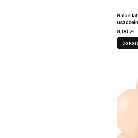
Balon la
Cena
9,00 zł
Do kos