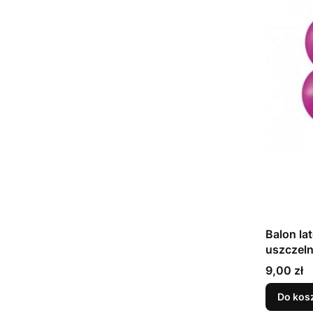
Balon la
Cena
9,00 zł
Do kos