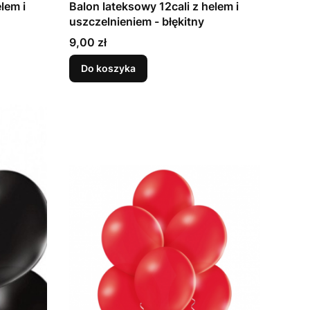
lem i
Balon lateksowy 12cali z helem i
uszczelnieniem - błękitny
Cena
9,00 zł
Do koszyka