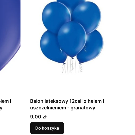
lem i
Balon lateksowy 12cali z helem i
owy
uszczelnieniem - granatowy
Cena
9,00 zł
Do koszyka