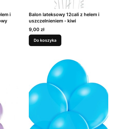
lem i
Balon lateksowy 12cali z helem i
oróżowy
uszczelnieniem - kiwi
Cena
9,00 zł
Do koszyka