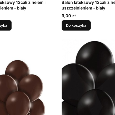
teksowy 12cali z helem i
Balon lateksowy 12cali z he
uszczelnieniem - biały
uszczelnieniem - biały
Cena
9,00 zł
zyka
Do koszyka