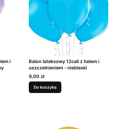
lem i
Balon lateksowy 12cali z helem i
dowy
uszczelnieniem - niebieski
Cena
9,00 zł
Do koszyka