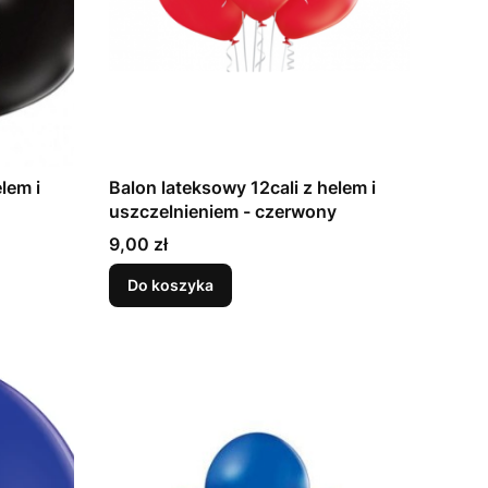
lem i
Balon lateksowy 12cali z helem i
uszczelnieniem - czerwony
Cena
9,00 zł
Do koszyka