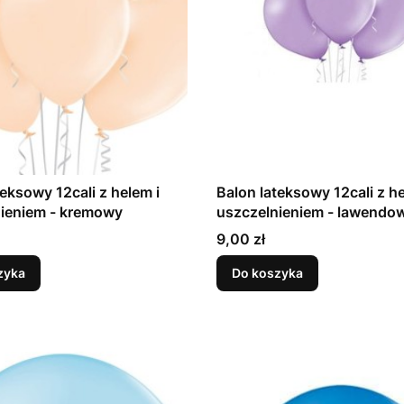
teksowy 12cali z helem i
Balon lateksowy 12cali z he
uszczelnieniem - kremowy
uszczelnieniem - lawen
Cena
9,00 zł
zyka
Do koszyka