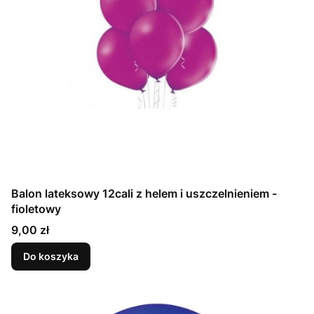
Balon lateksowy 12cali z helem i uszczelnieniem -
fioletowy
Cena
9,00 zł
Do koszyka