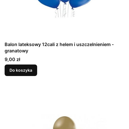
Balon lateksowy 12cali z helem i uszczelnieniem -
granatowy
Cena
9,00 zł
Do koszyka