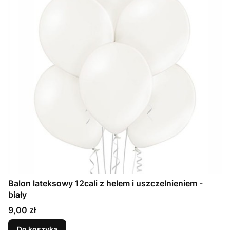
Balon lateksowy 12cali z helem i uszczelnieniem -
biały
Cena
9,00 zł
Do koszyka