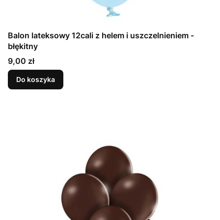
Balon lateksowy 12cali z helem i uszczelnieniem -
błękitny
Cena
9,00 zł
Do koszyka