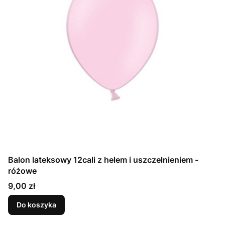
Balon lateksowy 12cali z helem i uszczelnieniem -
różowe
Cena
9,00 zł
Do koszyka