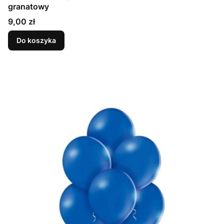
granatowy
Cena
9,00 zł
Do koszyka