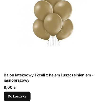
Balon lateksowy 12cali z helem i uszczelnieniem -
jasnobrązowy
Cena
9,00 zł
Do koszyka