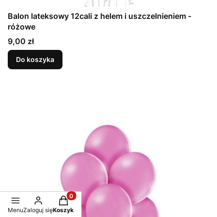
Balon lateksowy 12cali z helem i uszczelnieniem -
różowe
Cena
9,00 zł
Do koszyka
Produkty w koszyku: 0. Zobacz szczegóły
Menu
Zaloguj się
Koszyk