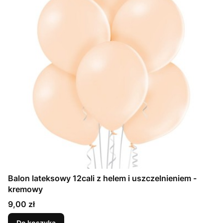
Balon lateksowy 12cali z helem i uszczelnieniem -
kremowy
Cena
9,00 zł
Do koszyka