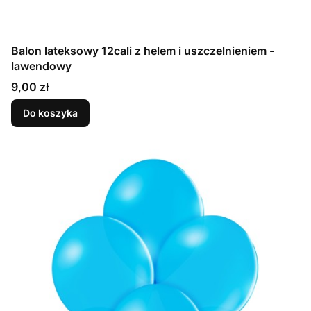
Balon lateksowy 12cali z helem i uszczelnieniem -
lawendowy
Cena
9,00 zł
Do koszyka