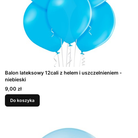
Balon lateksowy 12cali z helem i uszczelnieniem -
niebieski
Cena
9,00 zł
Do koszyka