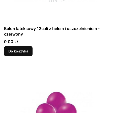
Balon lateksowy 12cali z helem i uszczelnieniem -
czerwony
Cena
9,00 zł
Do koszyka