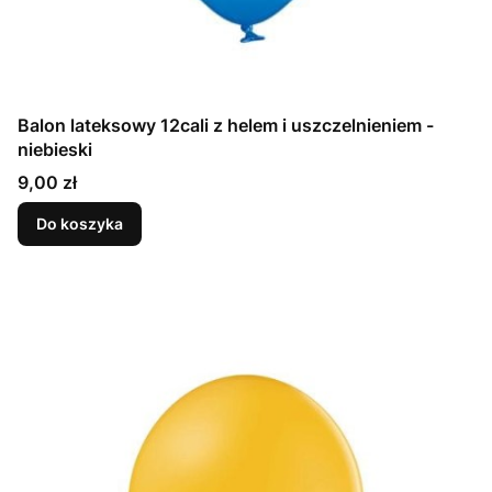
Balon lateksowy 12cali z helem i uszczelnieniem -
niebieski
Cena
9,00 zł
Do koszyka