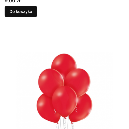
Cena
9,00 zł
Do koszyka