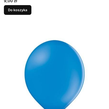
Cena
9,00 zł
Do koszyka