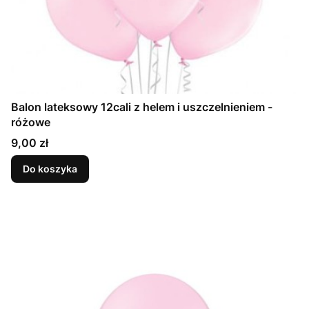
Balon lateksowy 12cali z helem i uszczelnieniem -
różowe
Cena
9,00 zł
Do koszyka