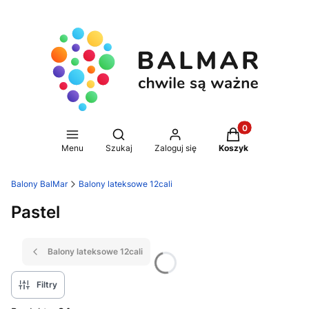
Produkty w koszy
Otwórz wyszukiwarkę
Menu
Szukaj
Zaloguj się
Koszyk
Balony BalMar
Balony lateksowe 12cali
Pastel
Balony lateksowe 12cali
Filtry