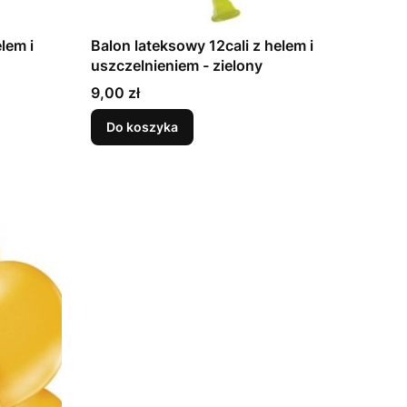
lem i
Balon lateksowy 12cali z helem i
uszczelnieniem - zielony
Cena
9,00 zł
Do koszyka