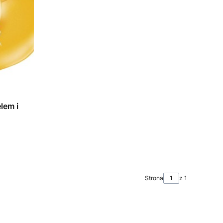
lem i
Strona
z 1