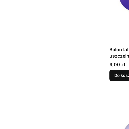
Balon la
Cena
9,00 zł
Do kos