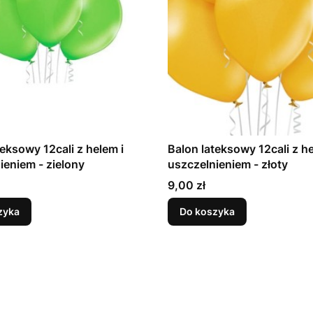
teksowy 12cali z helem i
Balon lateksowy 12cali z he
uszczelnieniem - zielony
uszczelnieniem - złoty
Cena
9,00 zł
zyka
Do koszyka