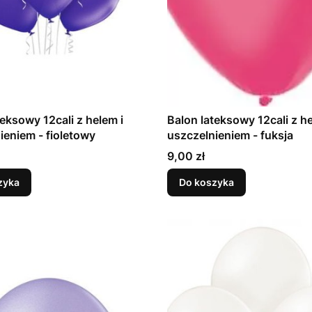
teksowy 12cali z helem i
Balon lateksowy 12cali z he
uszczelnieniem - fioletowy
uszczelnieniem - fuksja
Cena
9,00 zł
zyka
Do koszyka