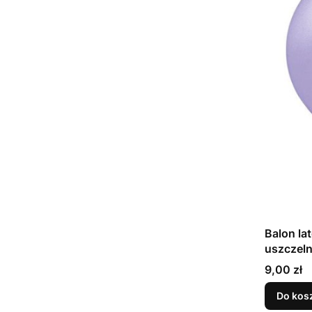
Balon la
Cena
9,00 zł
Do kos