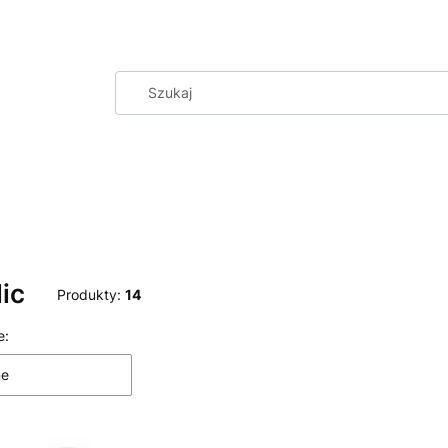
ic
Produkty:
14
 produktów
e:
ne