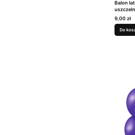
Balon la
Cena
9,00 zł
Do kos