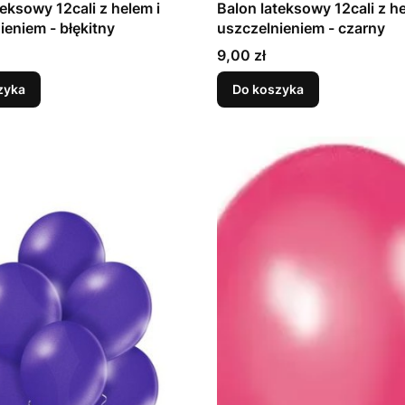
teksowy 12cali z helem i
Balon lateksowy 12cali z he
uszczelnieniem - błękitny
uszczelnieniem - czarny
Cena
9,00 zł
zyka
Do koszyka