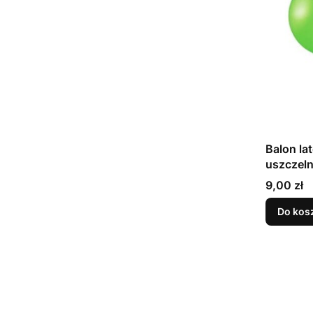
Balon la
Cena
9,00 zł
Do kos