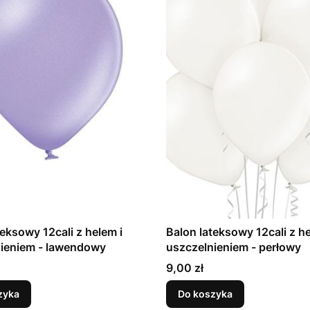
teksowy 12cali z helem i
Balon lateksowy 12cali z he
uszczelnieniem - lawendowy
uszczelnieniem - perłowy
Cena
9,00 zł
zyka
Do koszyka