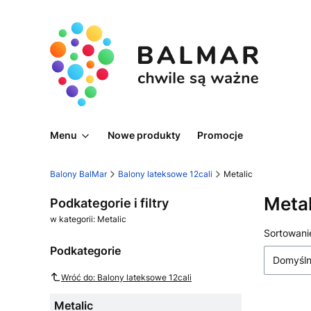
Menu
Nowe produkty
Promocje
Balony BalMar
Balony lateksowe 12cali
Metalic
Metal
Podkategorie i filtry
w kategorii: Metalic
Lista
Sortowani
Podkategorie
Domyśl
Wróć do: Balony lateksowe 12cali
Metalic