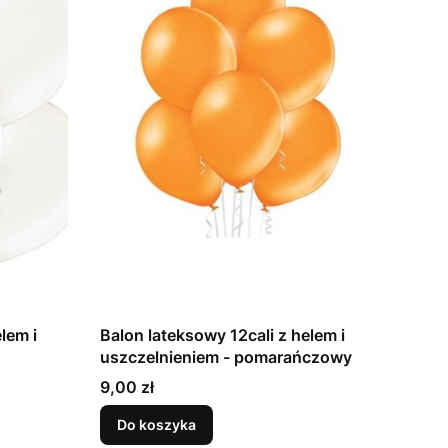
lem i
Balon lateksowy 12cali z helem i
uszczelnieniem - pomarańczowy
Cena
9,00 zł
Do koszyka