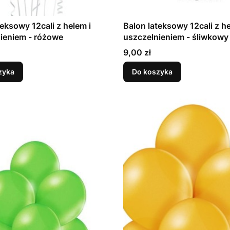
teksowy 12cali z helem i
Balon lateksowy 12cali z he
uszczelnieniem - różowe
uszczelnieniem - śliwkowy
Cena
9,00 zł
zyka
Do koszyka