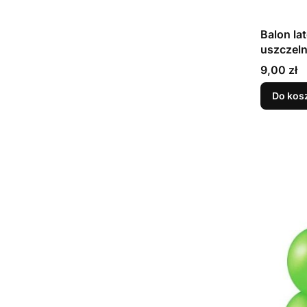
Balon la
Cena
9,00 zł
Do kos