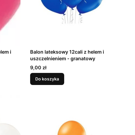
lem i
Balon lateksowy 12cali z helem i
uszczelnieniem - granatowy
Cena
9,00 zł
Do koszyka