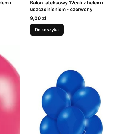
lem i
Balon lateksowy 12cali z helem i
uszczelnieniem - czerwony
Cena
9,00 zł
Do koszyka