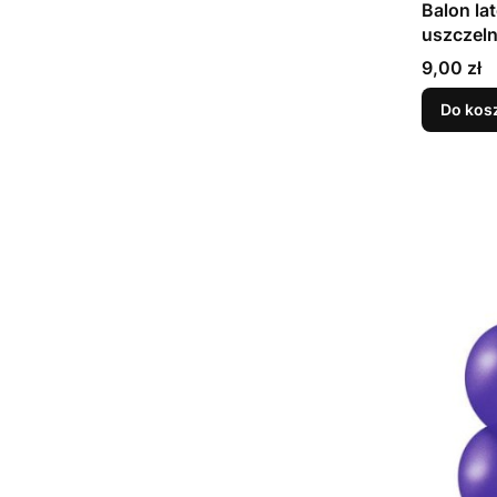
Balon la
Cena
9,00 zł
Do kos