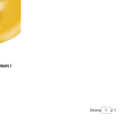
lem i
Strona
z 1