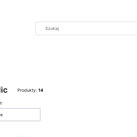
ic
Produkty:
14
 produktów
e:
ne