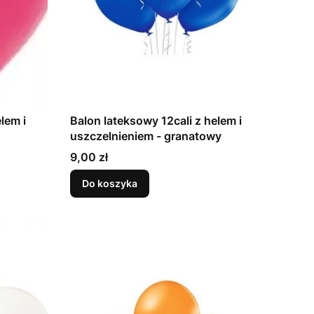
lem i
Balon lateksowy 12cali z helem i
uszczelnieniem - granatowy
Cena
9,00 zł
Do koszyka