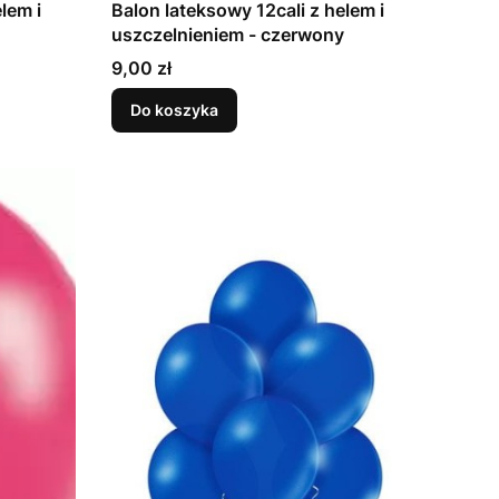
lem i
Balon lateksowy 12cali z helem i
uszczelnieniem - czerwony
Cena
9,00 zł
Do koszyka