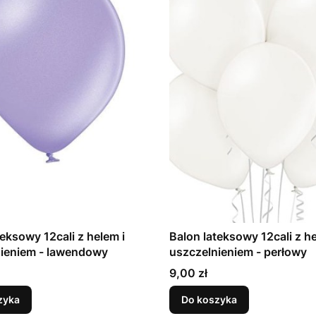
teksowy 12cali z helem i
Balon lateksowy 12cali z he
uszczelnieniem - lawendowy
uszczelnieniem - perłowy
Cena
9,00 zł
zyka
Do koszyka