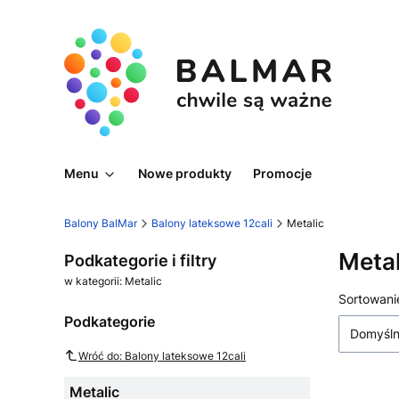
Menu
Nowe produkty
Promocje
Balony BalMar
Balony lateksowe 12cali
Metalic
Metal
Podkategorie i filtry
w kategorii: Metalic
Lista
Sortowani
Podkategorie
Domyśl
Wróć do: Balony lateksowe 12cali
Metalic