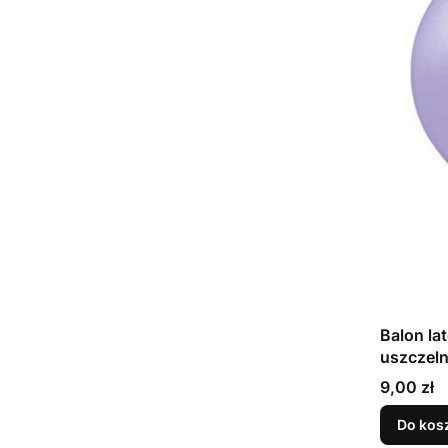
Balon la
Cena
9,00 zł
Do kos