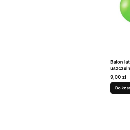
Balon la
Cena
9,00 zł
Do kos