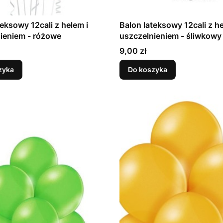
teksowy 12cali z helem i
Balon lateksowy 12cali z he
uszczelnieniem - różowe
uszczelnieniem - śliwkowy
Cena
9,00 zł
zyka
Do koszyka