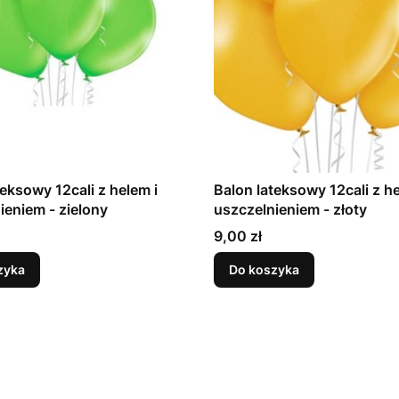
teksowy 12cali z helem i
Balon lateksowy 12cali z he
uszczelnieniem - zielony
uszczelnieniem - złoty
Cena
9,00 zł
zyka
Do koszyka