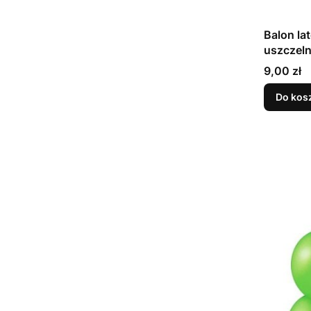
Balon la
Cena
9,00 zł
Do kos