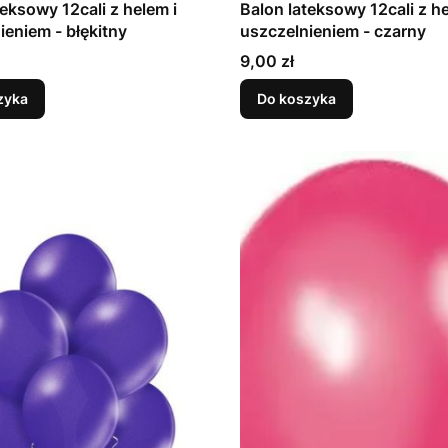
teksowy 12cali z helem i
Balon lateksowy 12cali z he
uszczelnieniem - błękitny
uszczelnieniem - czarny
Cena
9,00 zł
zyka
Do koszyka