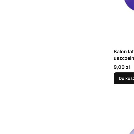
Balon la
Cena
9,00 zł
Do kos