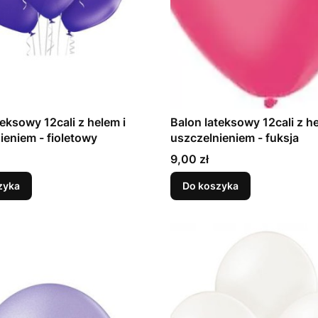
teksowy 12cali z helem i
Balon lateksowy 12cali z he
uszczelnieniem - fioletowy
uszczelnieniem - fuksja
Cena
9,00 zł
zyka
Do koszyka