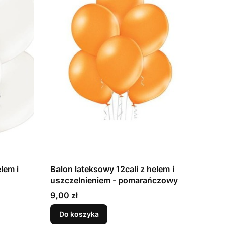
lem i
Balon lateksowy 12cali z helem i
uszczelnieniem - pomarańczowy
Cena
9,00 zł
Do koszyka