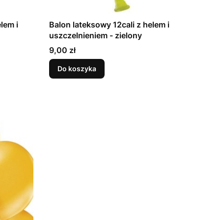
lem i
Balon lateksowy 12cali z helem i
uszczelnieniem - zielony
Cena
9,00 zł
Do koszyka