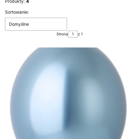
Produkty:
4
Lista produktów
Sortowanie:
Domyślne
Strona
z 1