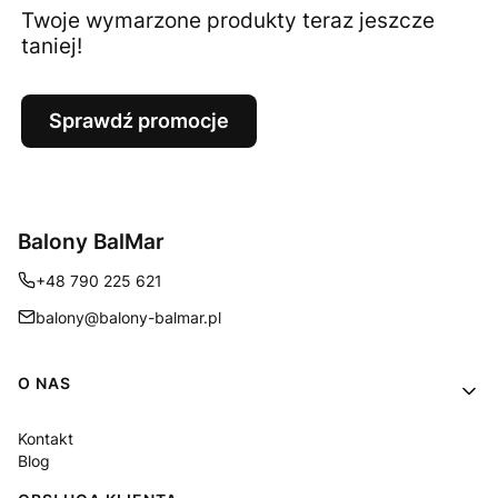
Twoje wymarzone produkty teraz jeszcze
taniej!
Sprawdź promocje
Balony BalMar
+48 790 225 621
balony@balony-balmar.pl
Linki w stopce
O NAS
Kontakt
Blog