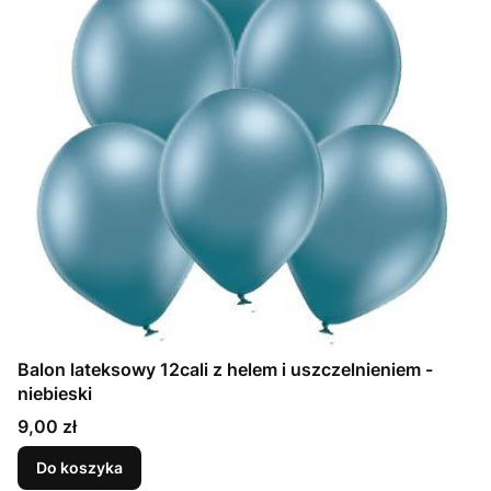
Balon lateksowy 12cali z helem i uszczelnieniem -
niebieski
Cena
9,00 zł
Do koszyka