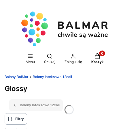
Produkty w koszy
Otwórz wyszukiwarkę
Menu
Szukaj
Zaloguj się
Koszyk
Balony BalMar
Balony lateksowe 12cali
Glossy
Balony lateksowe 12cali
Filtry