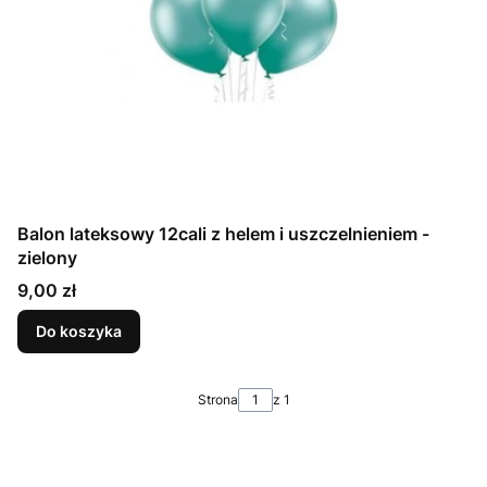
Balon lateksowy 12cali z helem i uszczelnieniem -
zielony
Cena
9,00 zł
Do koszyka
Strona
z 1