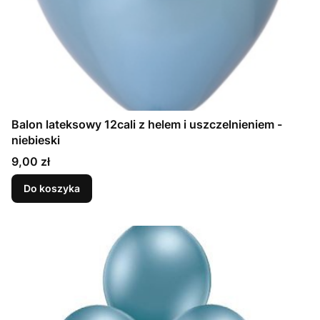
Balon lateksowy 12cali z helem i uszczelnieniem -
niebieski
Cena
9,00 zł
Do koszyka