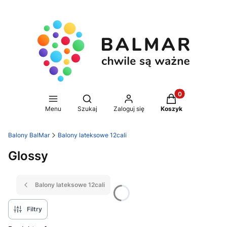
Produkty w koszy
Otwórz wyszukiwarkę
Menu
Szukaj
Zaloguj się
Koszyk
Balony BalMar
Balony lateksowe 12cali
Glossy
Balony lateksowe 12cali
Filtry