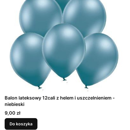
Balon lateksowy 12cali z helem i uszczelnieniem -
niebieski
Cena
9,00 zł
Do koszyka