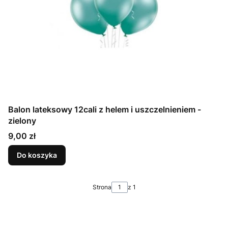
Balon lateksowy 12cali z helem i uszczelnieniem -
zielony
Cena
9,00 zł
Do koszyka
Strona
z 1