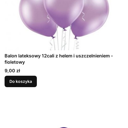
Balon lateksowy 12cali z helem i uszczelnieniem -
fioletowy
Cena
9,00 zł
Do koszyka