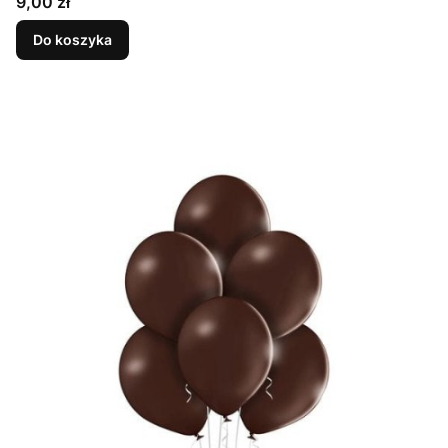
Cena
9,00 zł
Do koszyka