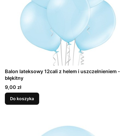
Balon lateksowy 12cali z helem i uszczelnieniem -
błękitny
Cena
9,00 zł
Do koszyka