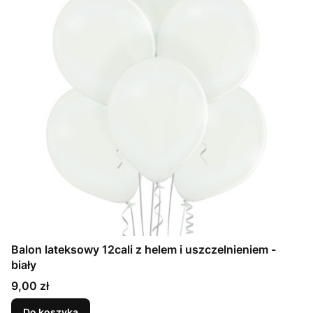
Balon lateksowy 12cali z helem i uszczelnieniem -
biały
Cena
9,00 zł
Do koszyka