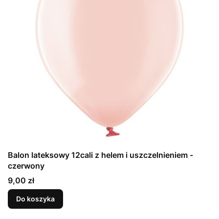
Balon lateksowy 12cali z helem i uszczelnieniem -
czerwony
Cena
9,00 zł
Do koszyka