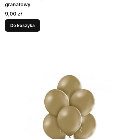
granatowy
Cena
9,00 zł
Do koszyka