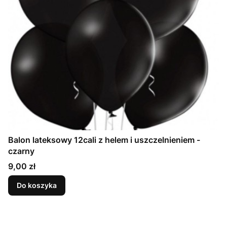
Balon lateksowy 12cali z helem i uszczelnieniem -
czarny
Cena
9,00 zł
Do koszyka