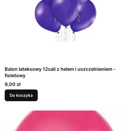
Balon lateksowy 12cali z helem i uszczelnieniem -
fioletowy
Cena
9,00 zł
Do koszyka