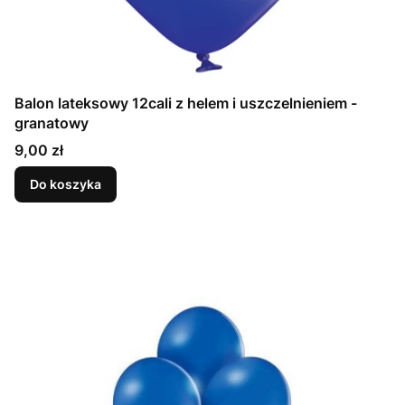
Balon lateksowy 12cali z helem i uszczelnieniem -
granatowy
Cena
9,00 zł
Do koszyka