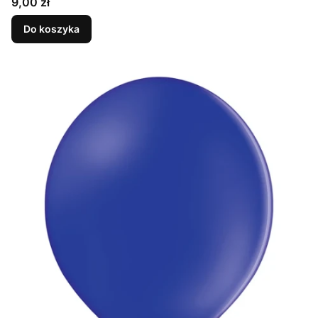
Cena
9,00 zł
Do koszyka