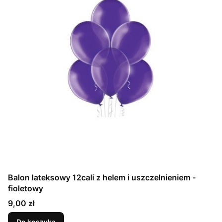
Balon lateksowy 12cali z helem i uszczelnieniem -
fioletowy
Cena
9,00 zł
Do koszyka