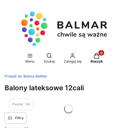
Produkty w koszy
Otwórz wyszukiwarkę
Menu
Szukaj
Zaloguj się
Koszyk
Przejdź do:
Balony BalMar
Balony lateksowe 12cali
Pastel
34
Filtry