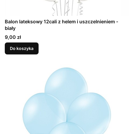
Balon lateksowy 12cali z helem i uszczelnieniem -
biały
Cena
9,00 zł
Do koszyka