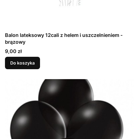
Balon lateksowy 12cali z helem i uszczelnieniem -
brązowy
Cena
9,00 zł
Do koszyka