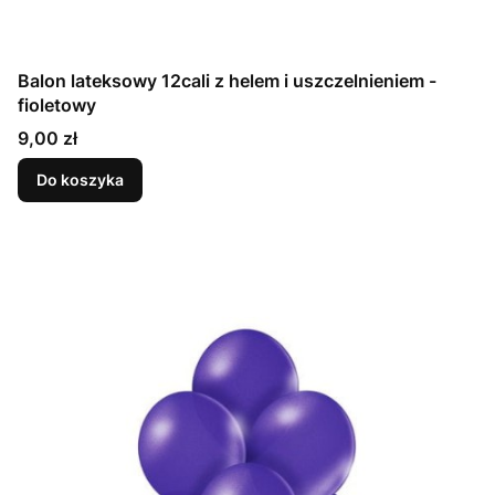
Balon lateksowy 12cali z helem i uszczelnieniem -
fioletowy
Cena
9,00 zł
Do koszyka