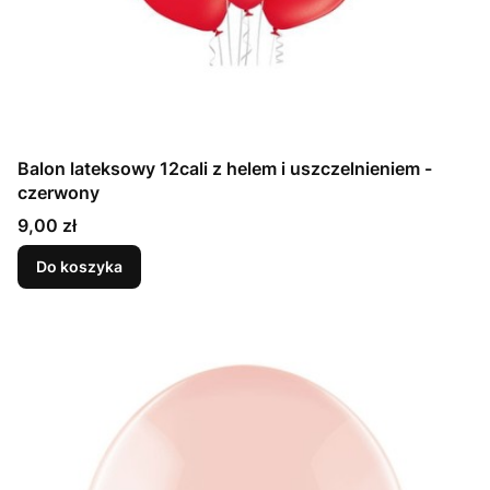
Balon lateksowy 12cali z helem i uszczelnieniem -
czerwony
Cena
9,00 zł
Do koszyka