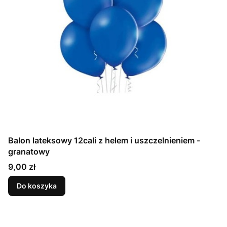
Balon lateksowy 12cali z helem i uszczelnieniem -
granatowy
Cena
9,00 zł
Do koszyka