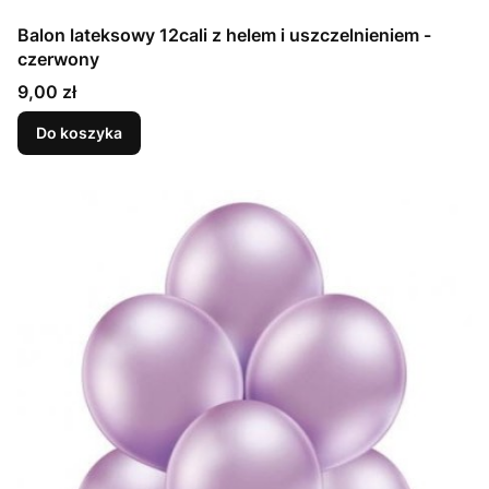
Balon lateksowy 12cali z helem i uszczelnieniem -
czerwony
Cena
9,00 zł
Do koszyka