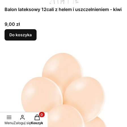
Balon lateksowy 12cali z helem i uszczelnieniem - kiwi
Cena
9,00 zł
Do koszyka
Produkty w koszyku: 0. Zobacz szczegóły
Menu
Zaloguj się
Koszyk