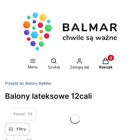
Produkty w koszy
Otwórz wyszukiwarkę
Menu
Szukaj
Zaloguj się
Koszyk
Przejdź do:
Balony BalMar
Balony lateksowe 12cali
Pastel
34
Filtry