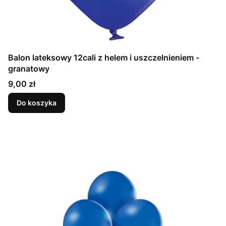
Balon lateksowy 12cali z helem i uszczelnieniem -
granatowy
Cena
9,00 zł
Do koszyka