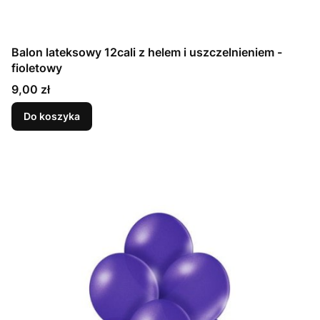
Balon lateksowy 12cali z helem i uszczelnieniem -
fioletowy
Cena
9,00 zł
Do koszyka