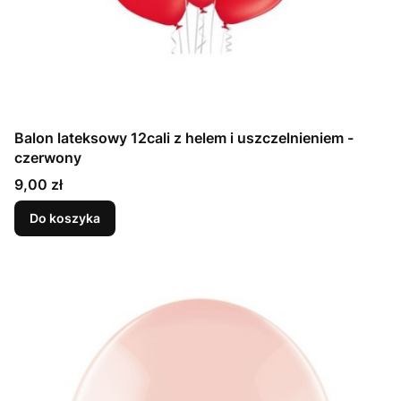
Balon lateksowy 12cali z helem i uszczelnieniem -
czerwony
Cena
9,00 zł
Do koszyka