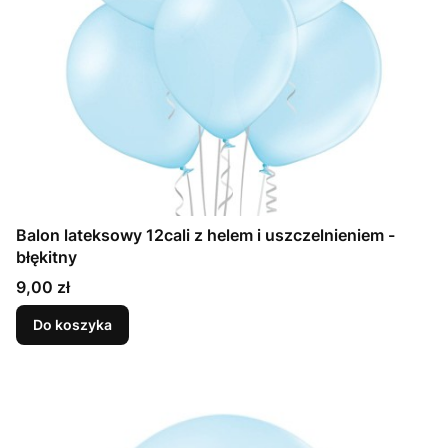
Balon lateksowy 12cali z helem i uszczelnieniem -
błękitny
Cena
9,00 zł
Do koszyka