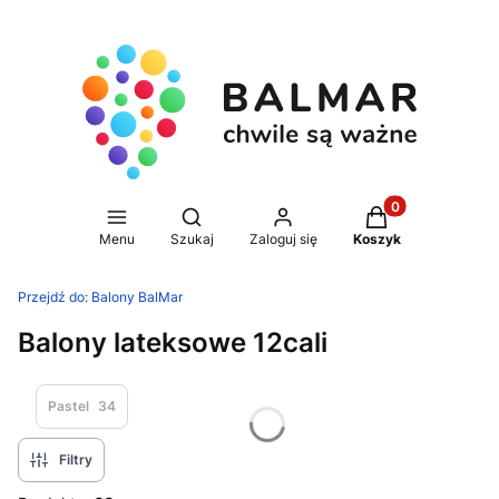
Produkty w koszy
Otwórz wyszukiwarkę
Menu
Szukaj
Zaloguj się
Koszyk
Przejdź do:
Balony BalMar
Balony lateksowe 12cali
Pastel
34
Filtry