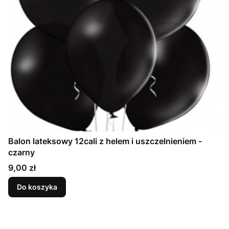
Balon lateksowy 12cali z helem i uszczelnieniem -
czarny
Cena
9,00 zł
Do koszyka