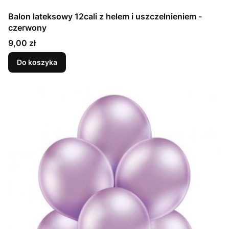
Balon lateksowy 12cali z helem i uszczelnieniem -
czerwony
Cena
9,00 zł
Do koszyka