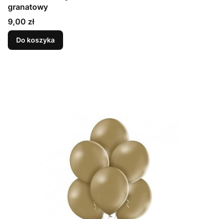
granatowy
Cena
9,00 zł
Do koszyka