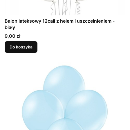
Balon lateksowy 12cali z helem i uszczelnieniem -
biały
Cena
9,00 zł
Do koszyka