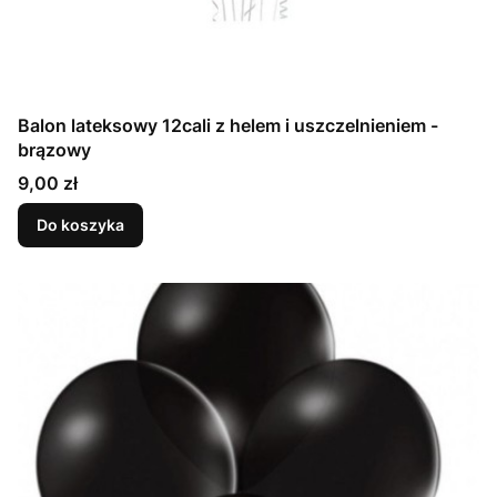
Balon lateksowy 12cali z helem i uszczelnieniem -
brązowy
Cena
9,00 zł
Do koszyka