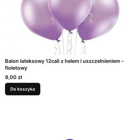
Balon lateksowy 12cali z helem i uszczelnieniem -
fioletowy
Cena
9,00 zł
Do koszyka