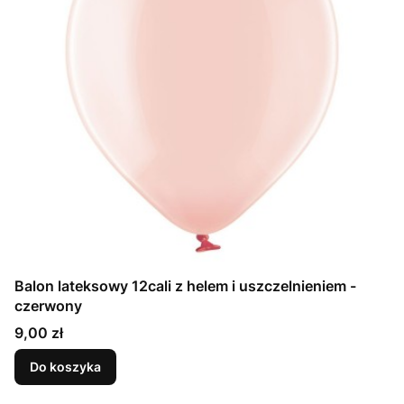
Balon lateksowy 12cali z helem i uszczelnieniem -
czerwony
Cena
9,00 zł
Do koszyka