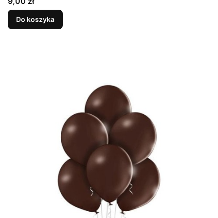
Cena
9,00 zł
Do koszyka