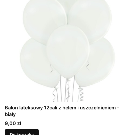
Balon lateksowy 12cali z helem i uszczelnieniem -
biały
Cena
9,00 zł
Do koszyka