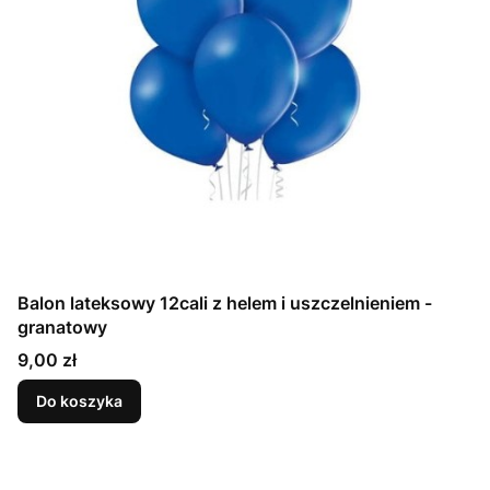
Balon lateksowy 12cali z helem i uszczelnieniem -
granatowy
Cena
9,00 zł
Do koszyka