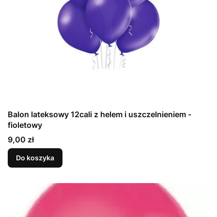
Balon lateksowy 12cali z helem i uszczelnieniem -
fioletowy
Cena
9,00 zł
Do koszyka