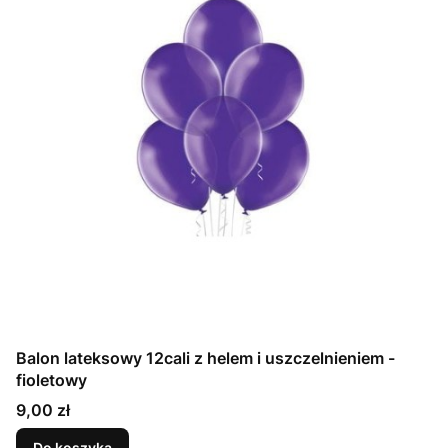
Balon lateksowy 12cali z helem i uszczelnieniem -
fioletowy
Cena
9,00 zł
Do koszyka