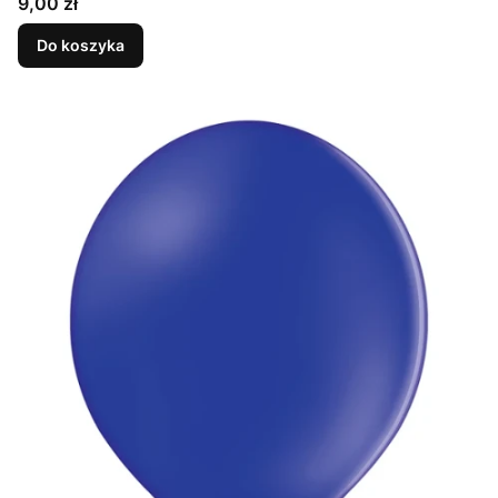
Cena
9,00 zł
Do koszyka