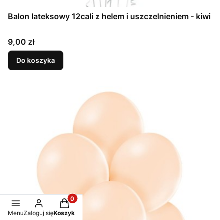
Balon lateksowy 12cali z helem i uszczelnieniem - kiwi
Cena
9,00 zł
Do koszyka
Produkty w koszyku: 0. Zobacz szczegóły
Menu
Zaloguj się
Koszyk