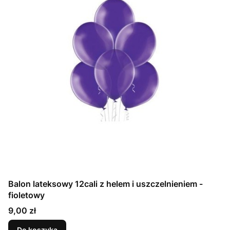
Balon lateksowy 12cali z helem i uszczelnieniem -
fioletowy
Cena
9,00 zł
Do koszyka