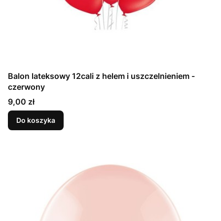
Balon lateksowy 12cali z helem i uszczelnieniem -
czerwony
Cena
9,00 zł
Do koszyka