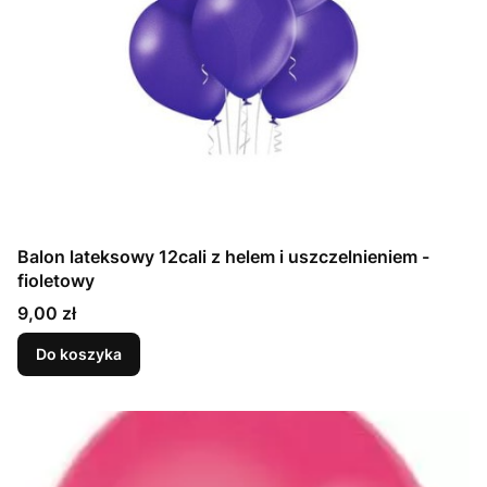
Balon lateksowy 12cali z helem i uszczelnieniem -
fioletowy
Cena
9,00 zł
Do koszyka