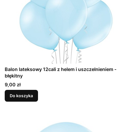
Balon lateksowy 12cali z helem i uszczelnieniem -
błękitny
Cena
9,00 zł
Do koszyka