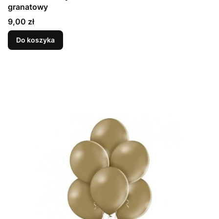
granatowy
Cena
9,00 zł
Do koszyka