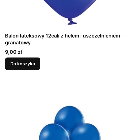
Balon lateksowy 12cali z helem i uszczelnieniem -
granatowy
Cena
9,00 zł
Do koszyka