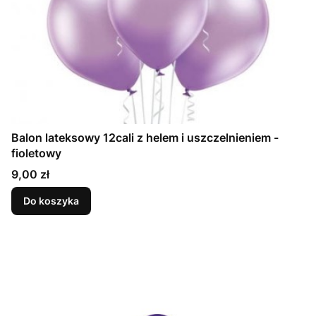
Balon lateksowy 12cali z helem i uszczelnieniem -
fioletowy
Cena
9,00 zł
Do koszyka