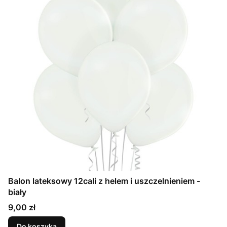
Balon lateksowy 12cali z helem i uszczelnieniem -
biały
Cena
9,00 zł
Do koszyka