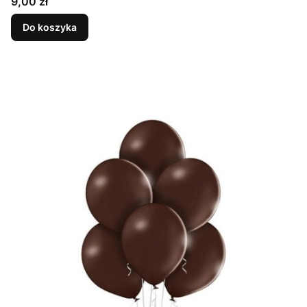
Cena
9,00 zł
Do koszyka