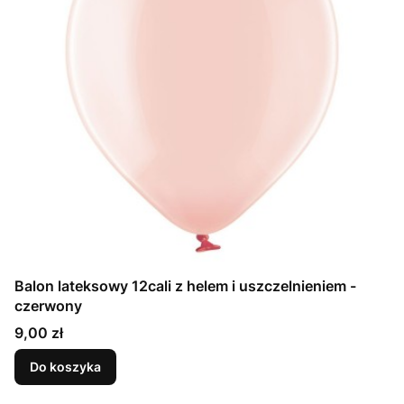
Balon lateksowy 12cali z helem i uszczelnieniem -
czerwony
Cena
9,00 zł
Do koszyka