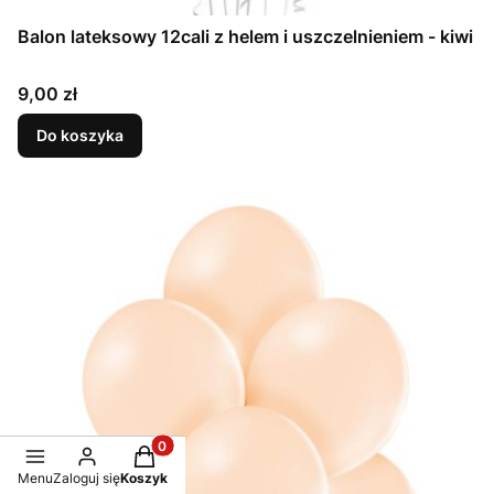
Balon lateksowy 12cali z helem i uszczelnieniem - kiwi
Cena
9,00 zł
Do koszyka
Produkty w koszyku: 0. Zobacz szczegóły
Menu
Zaloguj się
Koszyk