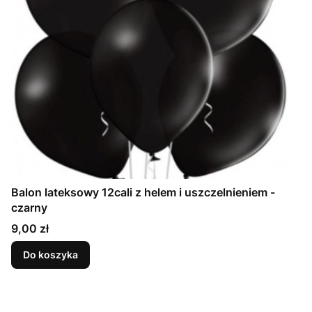
Balon lateksowy 12cali z helem i uszczelnieniem -
czarny
Cena
9,00 zł
Do koszyka