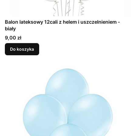
Balon lateksowy 12cali z helem i uszczelnieniem -
biały
Cena
9,00 zł
Do koszyka