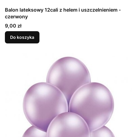
Balon lateksowy 12cali z helem i uszczelnieniem -
czerwony
Cena
9,00 zł
Do koszyka