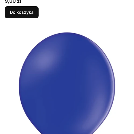
Cena
9,00 zł
Do koszyka