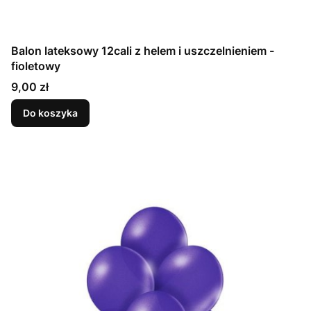
Balon lateksowy 12cali z helem i uszczelnieniem -
fioletowy
Cena
9,00 zł
Do koszyka