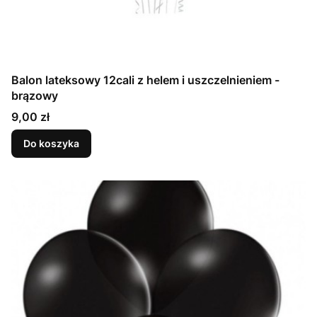
Balon lateksowy 12cali z helem i uszczelnieniem -
brązowy
Cena
9,00 zł
Do koszyka