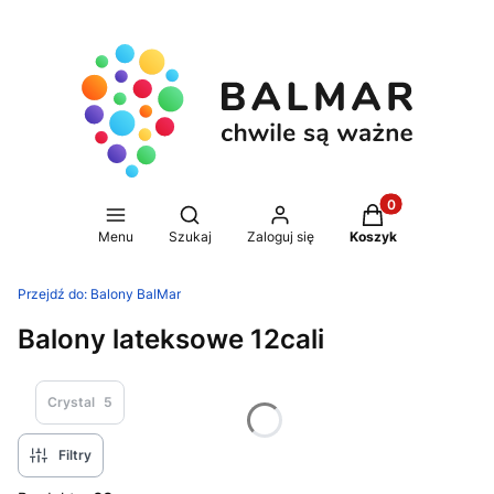
Produkty w koszy
Otwórz wyszukiwarkę
Menu
Szukaj
Zaloguj się
Koszyk
Przejdź do:
Balony BalMar
Balony lateksowe 12cali
Crystal
5
Filtry