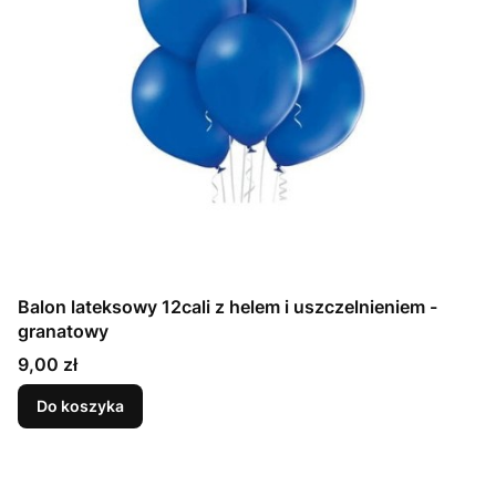
Balon lateksowy 12cali z helem i uszczelnieniem -
granatowy
Cena
9,00 zł
Do koszyka