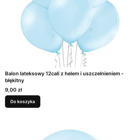
Balon lateksowy 12cali z helem i uszczelnieniem -
błękitny
Cena
9,00 zł
Do koszyka