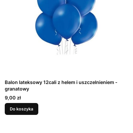
Balon lateksowy 12cali z helem i uszczelnieniem -
granatowy
Cena
9,00 zł
Do koszyka