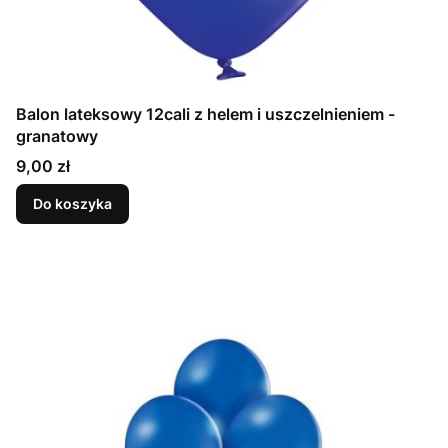
Balon lateksowy 12cali z helem i uszczelnieniem -
granatowy
Cena
9,00 zł
Do koszyka