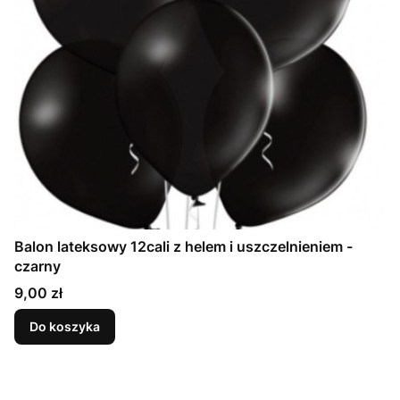
Balon lateksowy 12cali z helem i uszczelnieniem -
czarny
Cena
9,00 zł
Do koszyka