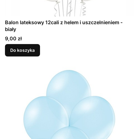
Balon lateksowy 12cali z helem i uszczelnieniem -
biały
Cena
9,00 zł
Do koszyka