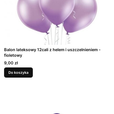
Balon lateksowy 12cali z helem i uszczelnieniem -
fioletowy
Cena
9,00 zł
Do koszyka