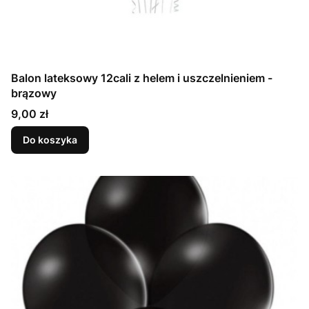
Balon lateksowy 12cali z helem i uszczelnieniem -
brązowy
Cena
9,00 zł
Do koszyka