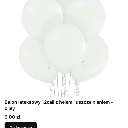
Balon lateksowy 12cali z helem i uszczelnieniem -
biały
Cena
9,00 zł
Do koszyka