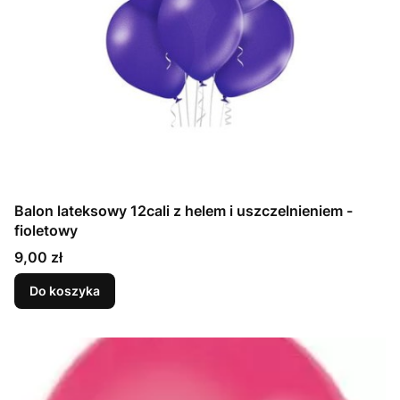
Balon lateksowy 12cali z helem i uszczelnieniem -
fioletowy
Cena
9,00 zł
Do koszyka