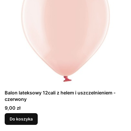
Balon lateksowy 12cali z helem i uszczelnieniem -
czerwony
Cena
9,00 zł
Do koszyka