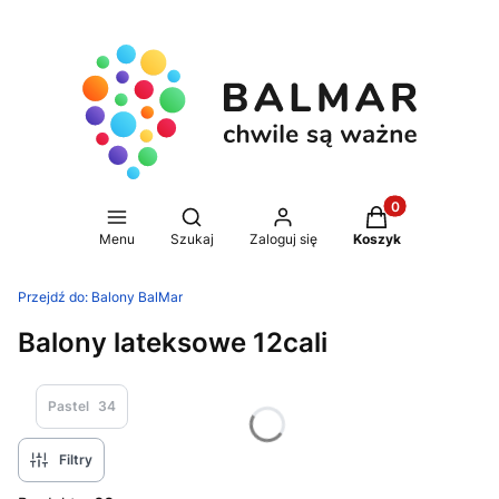
Produkty w koszy
Otwórz wyszukiwarkę
Menu
Szukaj
Zaloguj się
Koszyk
Przejdź do:
Balony BalMar
Balony lateksowe 12cali
Pastel
34
Filtry