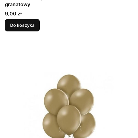
granatowy
Cena
9,00 zł
Do koszyka