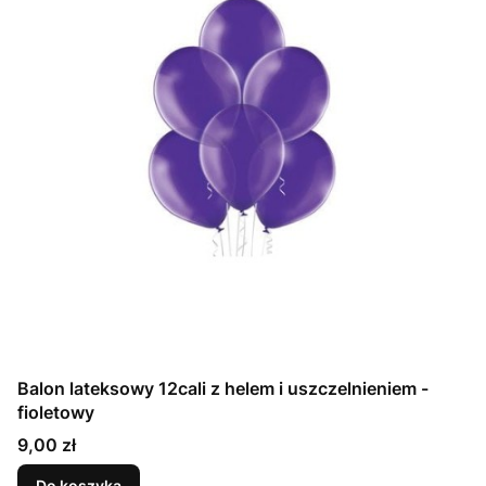
Balon lateksowy 12cali z helem i uszczelnieniem -
fioletowy
Cena
9,00 zł
Do koszyka