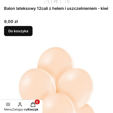
Balon lateksowy 12cali z helem i uszczelnieniem - kiwi
Cena
9,00 zł
Do koszyka
Produkty w koszyku: 0. Zobacz szczegóły
Menu
Zaloguj się
Koszyk