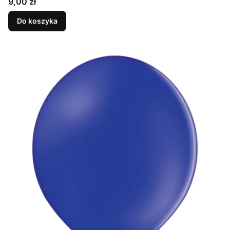
Cena
9,00 zł
Do koszyka