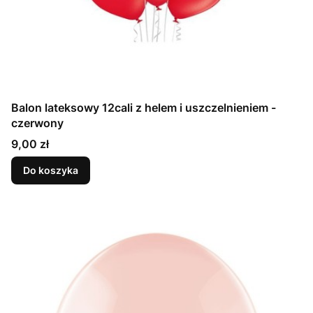
Balon lateksowy 12cali z helem i uszczelnieniem -
czerwony
Cena
9,00 zł
Do koszyka