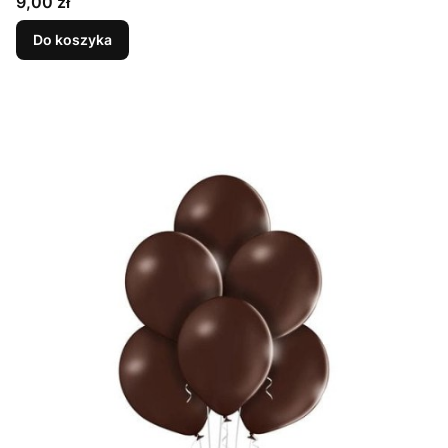
Cena
9,00 zł
Do koszyka