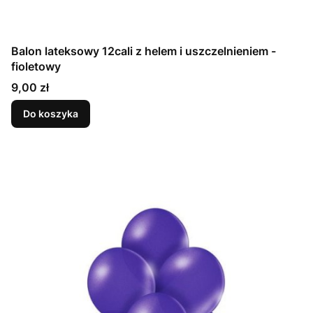
Balon lateksowy 12cali z helem i uszczelnieniem -
fioletowy
Cena
9,00 zł
Do koszyka