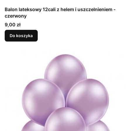
Balon lateksowy 12cali z helem i uszczelnieniem -
czerwony
Cena
9,00 zł
Do koszyka