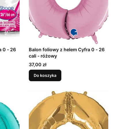
a 0 - 26
Balon foliowy z helem Cyfra 0 - 26
cali - różowy
Cena
37,00 zł
Do koszyka