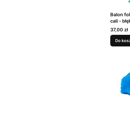
Balon fo
cali - błę
Cena
37,00 zł
Do kos