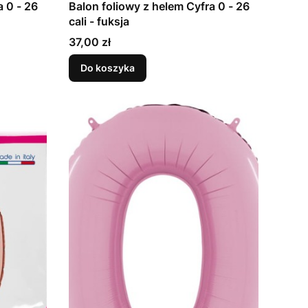
a 0 - 26
Balon foliowy z helem Cyfra 0 - 26
cali - fuksja
Cena
37,00 zł
Do koszyka