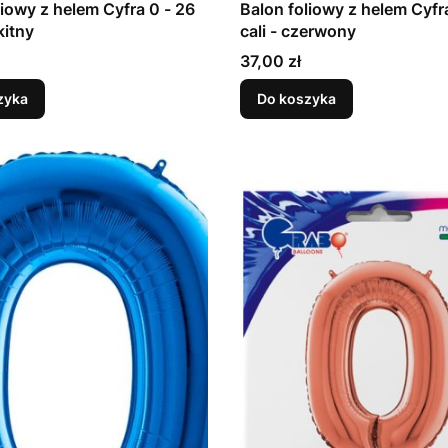
liowy z helem Cyfra 0 - 26
Balon foliowy z helem Cyfr
kitny
cali - czerwony
Cena
37,00 zł
zyka
Do koszyka