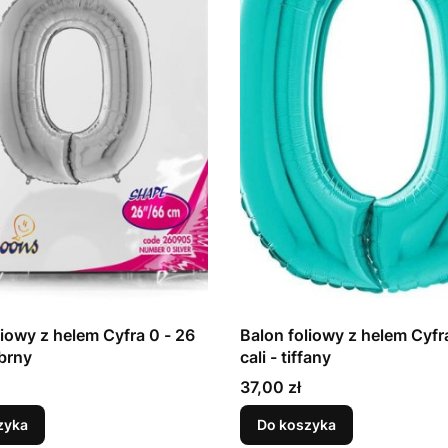
liowy z helem Cyfra 0 - 26
Balon foliowy z helem Cyfr
ebrny
cali - tiffany
Cena
37,00 zł
zyka
Do koszyka