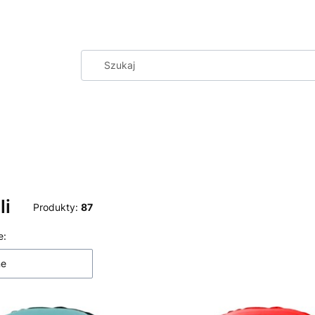
li
Produkty:
87
 produktów
e:
ne