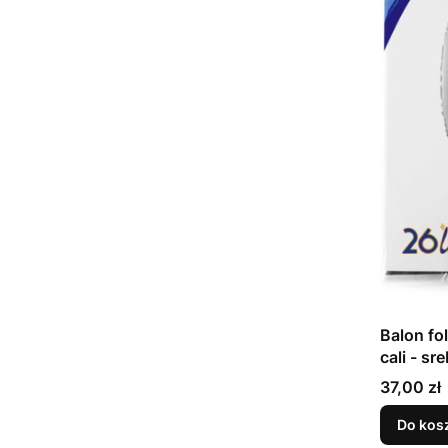
Balon fo
cali - sr
Cena
37,00 zł
Do kos