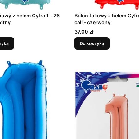
liowy z helem Cyfra 1 - 26
Balon foliowy z helem Cyfra
kitny
cali - czerwony
Cena
37,00 zł
zyka
Do koszyka