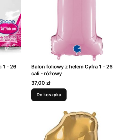
 1 - 26
Balon foliowy z helem Cyfra 1 - 26
cali - różowy
Cena
37,00 zł
Do koszyka