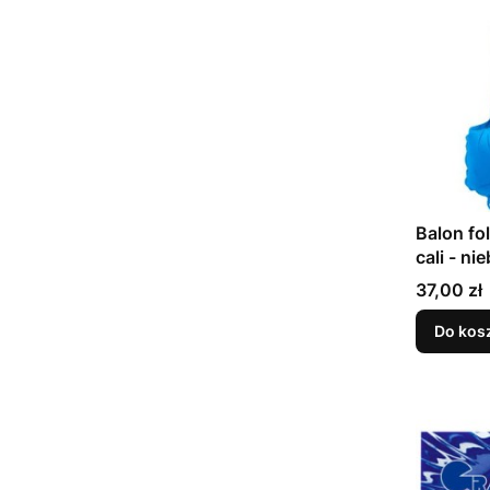
Balon fo
cali - ni
Cena
37,00 zł
Do kos