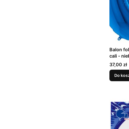
Balon fo
cali - ni
Cena
37,00 zł
Do kos