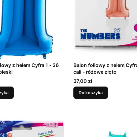
liowy z helem Cyfra 1 - 26
Balon foliowy z helem Cyfra
ebieski
cali - różowe złoto
Cena
37,00 zł
zyka
Do koszyka