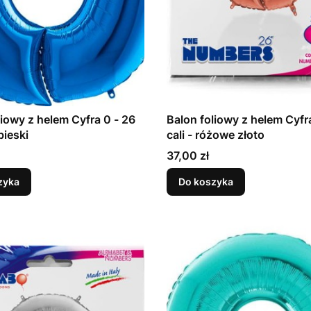
liowy z helem Cyfra 0 - 26
Balon foliowy z helem Cyfr
ebieski
cali - różowe złoto
Cena
37,00 zł
zyka
Do koszyka