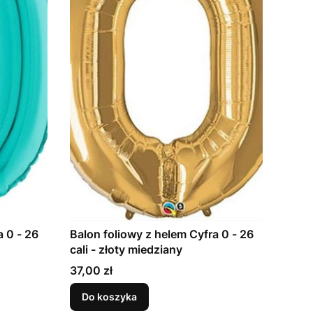
a 0 - 26
Balon foliowy z helem Cyfra 0 - 26
cali - złoty miedziany
Cena
37,00 zł
Do koszyka