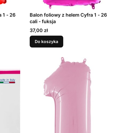
 1 - 26
Balon foliowy z helem Cyfra 1 - 26
cali - fuksja
Cena
37,00 zł
Do koszyka