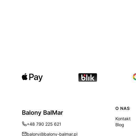
Linki
O NAS
Balony BalMar
Kontakt
+48 790 225 621
Blog
balony@balony-balmar.pl